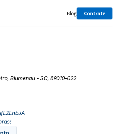
Blog
Contrate
entro, Blumenau - SC, 89010-022
dAfLZLnbJA
ras! 
nto