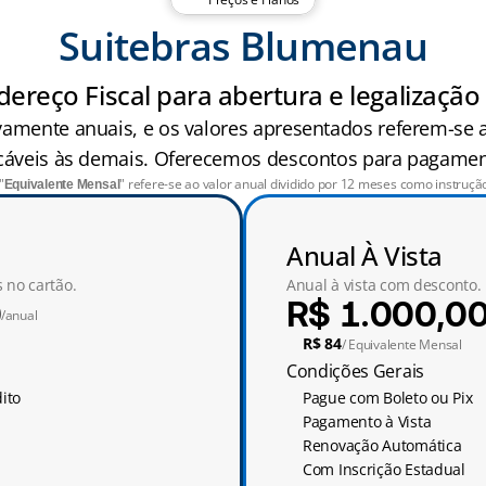
Suitebras Blumenau
dereço Fiscal para abertura e legalizaçã
amente anuais, e os valores apresentados referem-se a
cáveis às demais. Oferecemos descontos para pagament
"
" refere-se ao valor anual dividido por 12 meses como instruçã
Equivalente Mensal
Anual À Vista
 no cartão.
Anual à vista com desconto.
0
R$ 1.000,0
/anual
R$ 84
/ Equivalente Mensal
Condições Gerais
ito
Pague com Boleto ou Pix
Pagamento à Vista
Renovação Automática
Com Inscrição Estadual