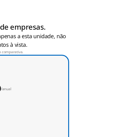
o de empresas.
penas a esta unidade, não 
os à vista.
o comparativa.
0
/anual