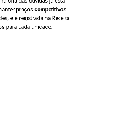
ioria das dúvidas já está 
manter 
.
preços competitivos
es, e é registrada na Receita 
 para cada unidade.
os